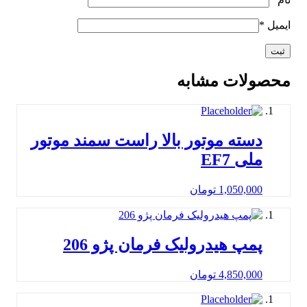
لات مشابه
سته موتور بالا راست سمند موتور
ی EF7
1,050,00
تومان
مپ هیدرولیک فرمان پژو 206
4,850,00
تومان