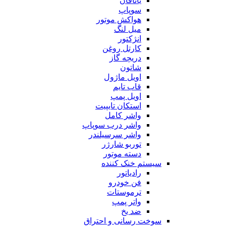
یاتاقان
سوپاپ
هواکش موتور
میل لنگ
انژکتور
کارتل روغن
دریچه گاز
شاتون
اویل ماژول
قاب تایم
اویل پمپ
استکان تایپیت
واشر کامل
واشر درب سوپاپ
واشر سرسیلندر
توربو شارژر
دسته موتور
سیستم خنک کننده
رادیاتور
فن خودرو
ترموستات
واتر پمپ
ضد یخ
سوخت رسانی و احتراق