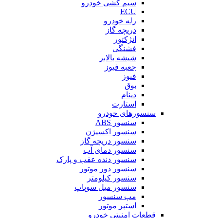
سیم کشی خودرو
ECU
رله خودرو
دریچه گاز
انژکتور
فشنگی
شیشه بالابر
جعبه فیوز
فیوز
بوق
دینام
استارت
سنسورهای خودرو
سنسور ABS
سنسور اکسیژن
سنسور دریچه گاز
سنسور دمای آب
سنسور دنده عقب و پارک
سنسور دور موتور
سنسور کیلومتر
سنسور میل سوپاپ
مپ سنسور
استپر موتور
قطعات امنیتی خودرو