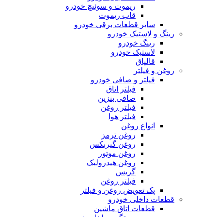
ریموت و سوئیچ خودرو
قاب ریموت
سایر قطعات برقی خودرو
رینگ و لاستیک خودرو
رینگ خودرو
لاستیک خودرو
قالپاق
روغن و فیلتر
فیلتر و صافی خودرو
فیلتر اتاق
صافی بنزین
فیلتر روغن
فیلتر هوا
انواع روغن
روغن ترمز
روغن گیربکس
روغن موتور
روغن هیدرولیک
گریس
فیلتر روغن
پک تعویض روغن و فیلتر
قطعات داخلی خودرو
قطعات اتاق ماشین