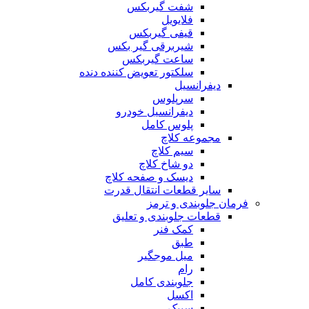
شفت گیربکس
فلایویل
قیفی گیربکس
شیربرقی گیر بکس
ساعت گیربکس
سلکتور تعویض کننده دنده
دیفرانسیل
سرپلوس
دیفرانسیل خودرو
پلوس کامل
مجموعه کلاچ
سیم کلاچ
دو شاخ کلاچ
دیسک و صفحه کلاچ
سایر قطعات انتقال قدرت
فرمان جلوبندی و ترمز
قطعات جلوبندی و تعلیق
کمک فنر
طبق
میل موجگیر
رام
جلوبندی کامل
اکسل
سیبک