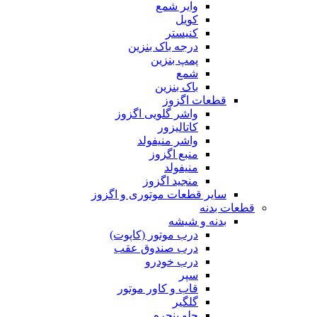
وایر شمع
کویل
کنیستر
درجه باک بنزین
پمپ بنزین
شمع
باک بنزین
قطعات اگزوز
واشر گلویی اگزوز
کاتالیزور
واشر منیفولد
منبع اگزوز
منیفولد
منجید اگزوز
سایر قطعات موتوری و اگزوز
قطعات بدنه
بدنه و شیشه
درب موتور (کاپوت)
درب صندوق عقب
درب خودرو
سپر
قاب و کاور موتور
گلگیر
جلو پنجره