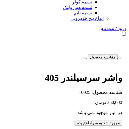
تسمه کولر
تسمه هیدرولیک
تسمه تایم
انواع پیچ خودرویی
 نام
سه محصول
 سرسیلندر 405
محصول:
10025
تومان
 موجود نمی باشد
د به من اطلاع بده