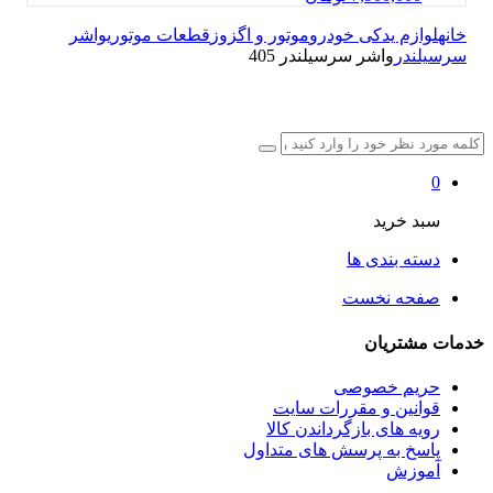
م یدکی خودرو
موتور و اگزوز
قطعات موتوری
واشر
در
واشر سرسیلندر 405
خرید
 بندی ها
ه نخست
تریان
م خصوصی
ین و مقررات سایت
 های بازگرداندن کالا
 به پرسش های متداول
زش