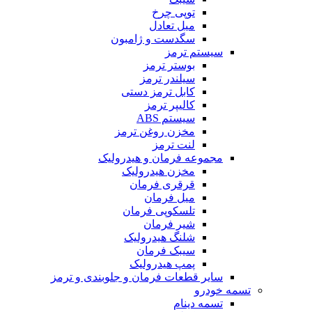
توپی چرخ
میل تعادل
سگدست و ژامبون
سیستم ترمز
بوستر ترمز
سیلندر ترمز
کابل ترمز دستی
کالیپر ترمز
سیستم ABS
مخزن روغن ترمز
لنت ترمز
مجموعه فرمان و هیدرولیک
مخزن هیدرولیک
قرقری فرمان
میل فرمان
تلسکوپی فرمان
شیر فرمان
شلنگ هیدرولیک
سیبک فرمان
پمپ هیدرولیک
سایر قطعات فرمان و جلوبندی و ترمز
تسمه خودرو
تسمه دینام