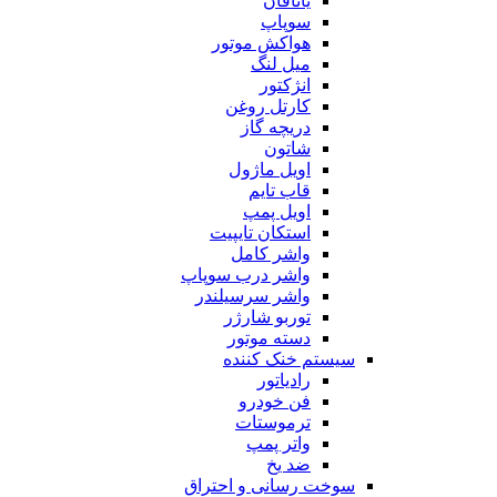
یاتاقان
سوپاپ
هواکش موتور
میل لنگ
انژکتور
کارتل روغن
دریچه گاز
شاتون
اویل ماژول
قاب تایم
اویل پمپ
استکان تایپیت
واشر کامل
واشر درب سوپاپ
واشر سرسیلندر
توربو شارژر
دسته موتور
سیستم خنک کننده
رادیاتور
فن خودرو
ترموستات
واتر پمپ
ضد یخ
سوخت رسانی و احتراق