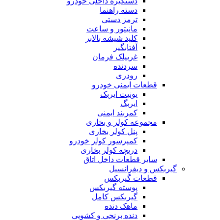
دستگیره داخلی خودرو
دسته راهنما
ترمز دستی
مانیتور و ساعت
کلید شیشه بالابر
آفتابگیر
غربیلک فرمان
سردنده
رودری
قطعات ایمنی خودرو
یونیت ایربک
ایربگ
کمربند ایمنی
مجموعه کولر و بخاری
پنل کولر بخاری
کمپرسور کولر خودرو
دریچه کولر بخاری
سایر قطعات داخل اتاق
گیربکس و دیفرانسیل
قطعات گیربکس
پوسته گیربکس
گیربکس کامل
ماهک دنده
دنده برنجی و کشویی