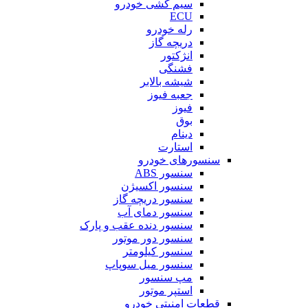
سیم کشی خودرو
ECU
رله خودرو
دریچه گاز
انژکتور
فشنگی
شیشه بالابر
جعبه فیوز
فیوز
بوق
دینام
استارت
سنسورهای خودرو
سنسور ABS
سنسور اکسیژن
سنسور دریچه گاز
سنسور دمای آب
سنسور دنده عقب و پارک
سنسور دور موتور
سنسور کیلومتر
سنسور میل سوپاپ
مپ سنسور
استپر موتور
قطعات امنیتی خودرو