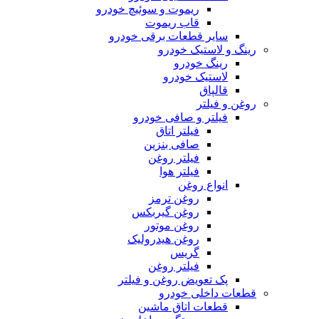
ریموت و سوئیچ خودرو
قاب ریموت
سایر قطعات برقی خودرو
رینگ و لاستیک خودرو
رینگ خودرو
لاستیک خودرو
قالپاق
روغن و فیلتر
فیلتر و صافی خودرو
فیلتر اتاق
صافی بنزین
فیلتر روغن
فیلتر هوا
انواع روغن
روغن ترمز
روغن گیربکس
روغن موتور
روغن هیدرولیک
گریس
فیلتر روغن
پک تعویض روغن و فیلتر
قطعات داخلی خودرو
قطعات اتاق ماشین