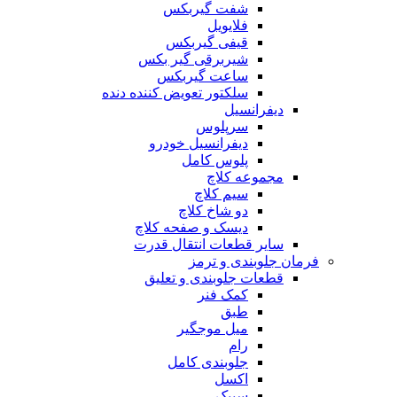
شفت گیربکس
فلایویل
قیفی گیربکس
شیربرقی گیر بکس
ساعت گیربکس
سلکتور تعویض کننده دنده
دیفرانسیل
سرپلوس
دیفرانسیل خودرو
پلوس کامل
مجموعه کلاچ
سیم کلاچ
دو شاخ کلاچ
دیسک و صفحه کلاچ
سایر قطعات انتقال قدرت
فرمان جلوبندی و ترمز
قطعات جلوبندی و تعلیق
کمک فنر
طبق
میل موجگیر
رام
جلوبندی کامل
اکسل
سیبک