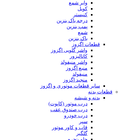
وایر شمع
کویل
کنیستر
درجه باک بنزین
پمپ بنزین
شمع
باک بنزین
قطعات اگزوز
واشر گلویی اگزوز
کاتالیزور
واشر منیفولد
منبع اگزوز
منیفولد
منجید اگزوز
سایر قطعات موتوری و اگزوز
قطعات بدنه
بدنه و شیشه
درب موتور (کاپوت)
درب صندوق عقب
درب خودرو
سپر
قاب و کاور موتور
گلگیر
جلو پنجره