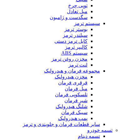
توپی چرخ
میل تعادل
سگدست و ژامبون
سیستم ترمز
بوستر ترمز
سیلندر ترمز
کابل ترمز دستی
کالیپر ترمز
سیستم ABS
مخزن روغن ترمز
لنت ترمز
مجموعه فرمان و هیدرولیک
مخزن هیدرولیک
قرقری فرمان
میل فرمان
تلسکوپی فرمان
شیر فرمان
شلنگ هیدرولیک
سیبک فرمان
پمپ هیدرولیک
سایر قطعات فرمان و جلوبندی و ترمز
تسمه خودرو
تسمه دینام