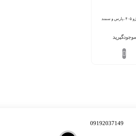
 سمند
اس بگیرید
09192037149